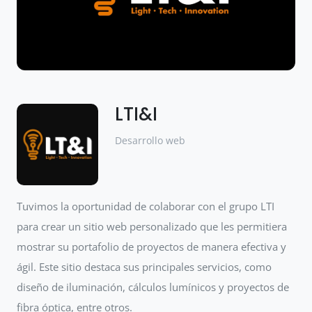
LTI&I
Desarrollo web
Tuvimos la oportunidad de colaborar con el grupo LTI
para crear un sitio web personalizado que les permitiera
mostrar su portafolio de proyectos de manera efectiva y
ágil. Este sitio destaca sus principales servicios, como
diseño de iluminación, cálculos lumínicos y proyectos de
fibra óptica, entre otros.